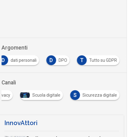
Argomenti
D
D
T
dati personali
DPO
Tutto su GDPR
Canali
S
rivacy
Scuola digitale
Sicurezza digitale
InnovAttori