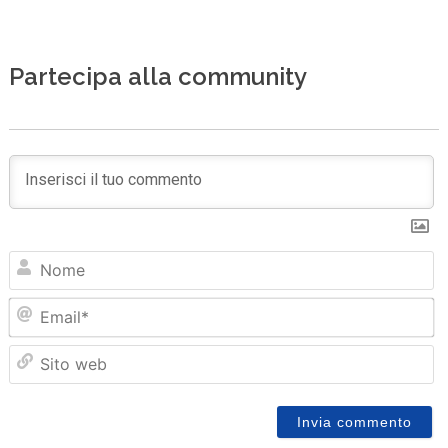
Partecipa alla community
N
Em
Sit
we