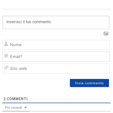
N
Em
Sit
we
2
COMMENTI
Più recenti