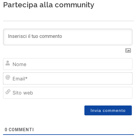
Partecipa alla community
N
Em
Si
w
0
COMMENTI