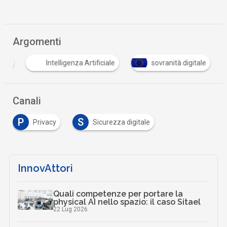
Argomenti
ook
Intelligenza Artificiale
sovranità digitale
Canali
P
S
Privacy
Sicurezza digitale
InnovAttori
Quali competenze per portare la
physical AI nello spazio: il caso Sitael
22 Lug 2026