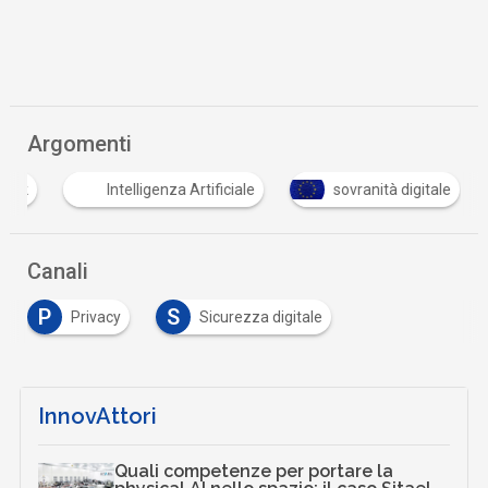
Argomenti
ook
Intelligenza Artificiale
sovranità digitale
Canali
P
S
Privacy
Sicurezza digitale
InnovAttori
Quali competenze per portare la