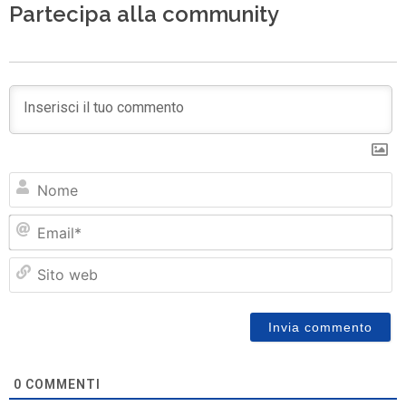
Partecipa alla community
N
Em
Si
w
0
COMMENTI