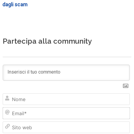
dagli scam
Partecipa alla community
N
Em
Sit
we