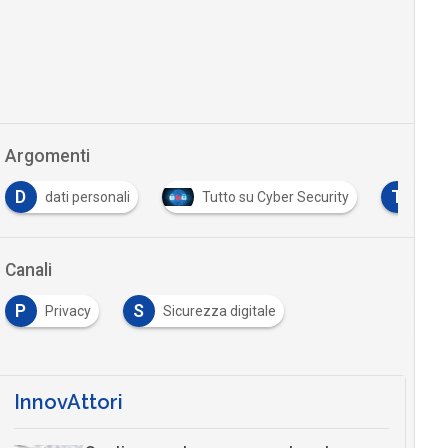
Argomenti
D
T
dati personali
Tutto su Cyber Security
Tut
Canali
P
S
Privacy
Sicurezza digitale
InnovAttori