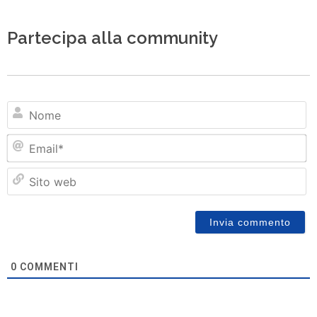
Partecipa alla community
N
Em
Si
w
0
COMMENTI