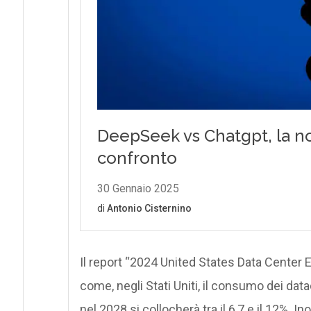
Il report “2024 United States Data Center
come, negli Stati Uniti, il consumo dei dat
nel 2028 si collocherà tra il 6,7 e il 12%. In