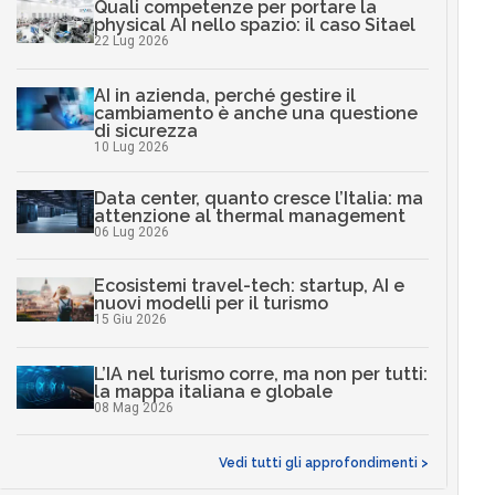
Quali competenze per portare la
physical AI nello spazio: il caso Sitael
22 Lug 2026
AI in azienda, perché gestire il
cambiamento è anche una questione
di sicurezza
10 Lug 2026
Data center, quanto cresce l’Italia: ma
attenzione al thermal management
06 Lug 2026
Ecosistemi travel-tech: startup, AI e
nuovi modelli per il turismo
15 Giu 2026
L’IA nel turismo corre, ma non per tutti:
la mappa italiana e globale
08 Mag 2026
Vedi tutti gli approfondimenti >