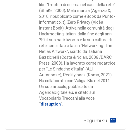
libri “I motori di ricerca nel caos della rete”
(ShaKe, 2000); Mela marcia (AgenziaX,
2010, ripubblicato come eBook da Punto-
Informatico.it); Zero Privacy (Vidèa
Instant Book). Attiva nella comunità degli
Hackmeeting italiani dalla fine degli anni
’90, il suo hacktivismo e la sua cultura di
rete sono stati citati in “Networking: The
Net as Artwork”, scritto da Tatiana
Bazzichelli (Costa & Nolan, 2006 /DARC
Press, 2008). Ha lavorato come redattrice
per “Le Sindache d’Italia” (ALI
Autonomie), Reality book (Roma, 2021).
Ha collaborato con Valigia Blu nel 2011.
Un suo articolo, pubblicato da
AgendaDigitale.eu, è citato sul
Vocabolario Treccani alla voce
“
disruption
“.
Seguimi su