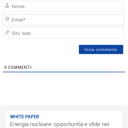
N
Em
Si
w
0
COMMENTI
WHITE PAPER
Energia nucleare: opportunità e sfide nel