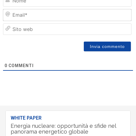
Em
Si
w
0
COMMENTI
WHITE PAPER
Energia nucleare: opportunità e sfide nel
panorama energetico globale