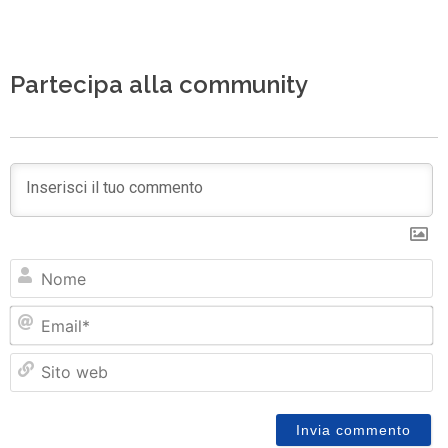
Partecipa alla community
N
Em
Si
w