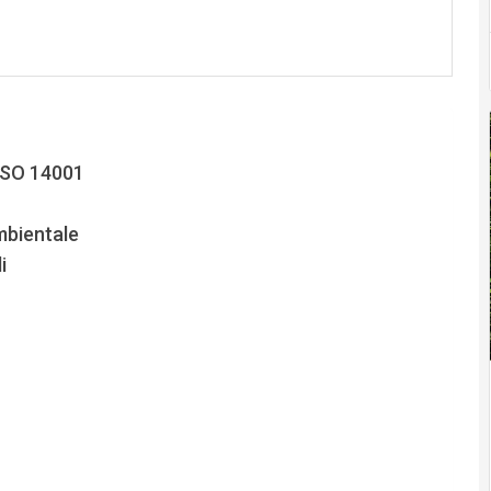
 ISO 14001
mbientale
i