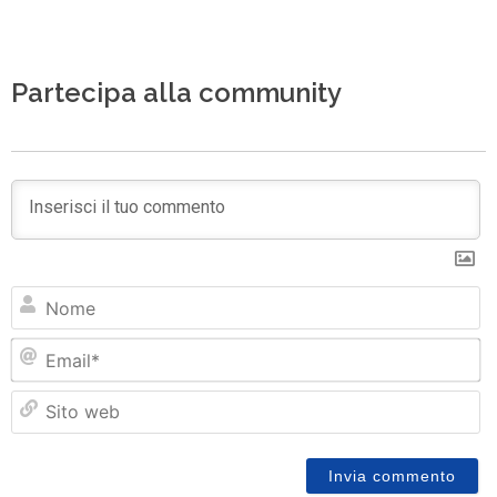
Partecipa alla community
N
Em
Si
w