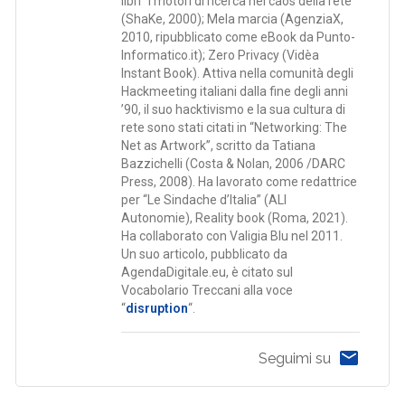
libri “I motori di ricerca nel caos della rete”
(ShaKe, 2000); Mela marcia (AgenziaX,
2010, ripubblicato come eBook da Punto-
Informatico.it); Zero Privacy (Vidèa
Instant Book). Attiva nella comunità degli
Hackmeeting italiani dalla fine degli anni
’90, il suo hacktivismo e la sua cultura di
rete sono stati citati in “Networking: The
Net as Artwork”, scritto da Tatiana
Bazzichelli (Costa & Nolan, 2006 /DARC
Press, 2008). Ha lavorato come redattrice
per “Le Sindache d’Italia” (ALI
Autonomie), Reality book (Roma, 2021).
Ha collaborato con Valigia Blu nel 2011.
Un suo articolo, pubblicato da
AgendaDigitale.eu, è citato sul
Vocabolario Treccani alla voce
“
disruption
“.
Seguimi su