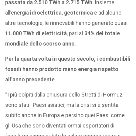
passata da 2.510 TWh a 2.715 TWh
. Insieme
all’energia
idroelettrica, geotermica
e ad alcune
altre tecnologie, le rinnovabili hanno generato quasi
11.000 TWh di elettricità
, pari a
l 34% del totale
mondiale dello scorso anno
.
Per la quarta volta in questo secolo, i combustibili
fossili hanno prodotto meno energia rispetto
all’anno precedente
.
“I più colpiti dalla chiusura dello Stretti di Hormuz
sono stati i Paesi asiatici, ma la crisi si è sentita
subito anche in Europa e persino quei Paesi come
gli Usa che sono diventati ormai esportatori di
fossili, ne hanno subito le salate conseguenze a