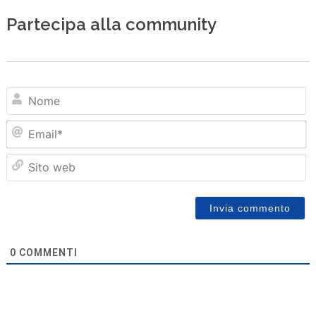
Partecipa alla community
N
Em
Sit
we
0
COMMENTI