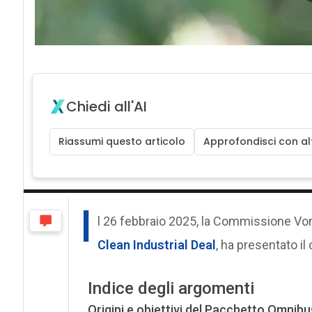
Chiedi all'AI
Riassumi questo articolo
Approfondisci con alt
I
l 26 febbraio 2025, la Commissione Von
Clean Industrial Deal
, ha presentato i
Indice degli argomenti
Origini e obiettivi del Pacchetto Omnibu