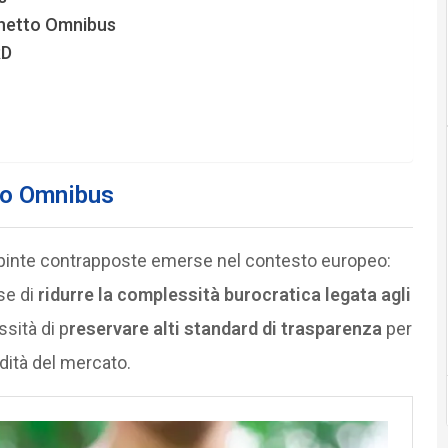
chetto Omnibus
RD
tto Omnibus
spinte contrapposte emerse nel contesto europeo:
ese di
ridurre la complessità burocratica legata agli
essità di p
reservare alti standard di trasparenza
per
lidità del mercato.