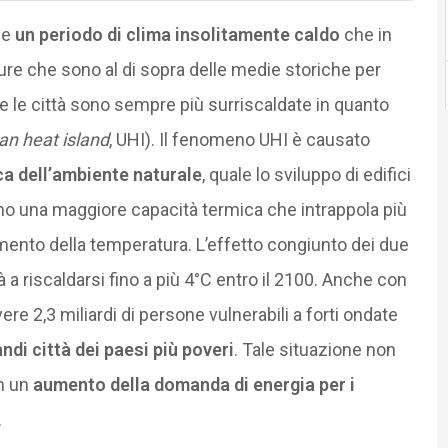
me
un periodo di clima insolitamente caldo
che in
re che sono al di sopra delle medie storiche per
e le città sono sempre più surriscaldate in quanto
an heat island
, UHI). Il fenomeno UHI è causato
ca dell’ambiente naturale
, quale lo sviluppo di edifici
ano una maggiore capacità termica che intrappola più
ento della temperatura. L’effetto congiunto dei due
a riscaldarsi fino a più 4°C entro il 2100. Anche con
re 2,3 miliardi di persone vulnerabili a forti ondate
andi città dei paesi più poveri
. Tale situazione non
in un
aumento della domanda di energia per i
.