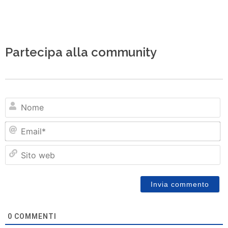
Partecipa alla community
N
Em
Si
w
0
COMMENTI