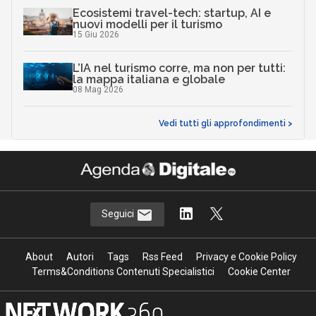
Ecosistemi travel-tech: startup, AI e
nuovi modelli per il turismo
15 Giu 2026
L’IA nel turismo corre, ma non per tutti:
la mappa italiana e globale
08 Mag 2026
Vedi tutti gli approfondimenti >
Seguici
About
Autori
Tags
Rss Feed
Privacy e Cookie Policy
Terms&Conditions Contenuti Specialistici
Cookie Center