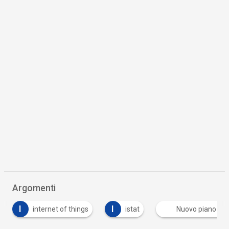
Argomenti
I
et of things
istat
Nuovo piano triennale Agid