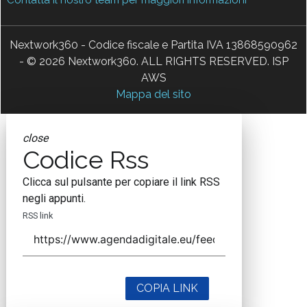
Nextwork360 - Codice fiscale e Partita IVA 13868590962
- © 2026 Nextwork360. ALL RIGHTS RESERVED. ISP
AWS
Mappa del sito
close
Codice Rss
Clicca sul pulsante per copiare il link RSS
negli appunti.
RSS link
COPIA LINK