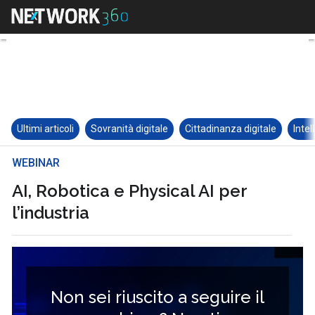
Ultimi articoli
Sovranità digitale
Cittadinanza digitale
Intel
WEBINAR
AI, Robotica e Physical AI per
l’industria
Non sei riuscito a seguire il