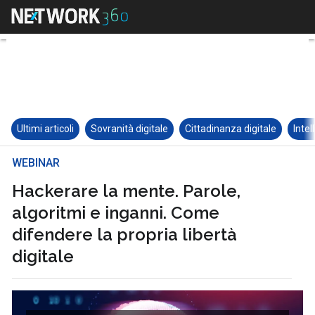
Ultimi articoli
Sovranità digitale
Cittadinanza digitale
Intel
WEBINAR
Hackerare la mente. Parole,
algoritmi e inganni. Come
difendere la propria libertà
digitale