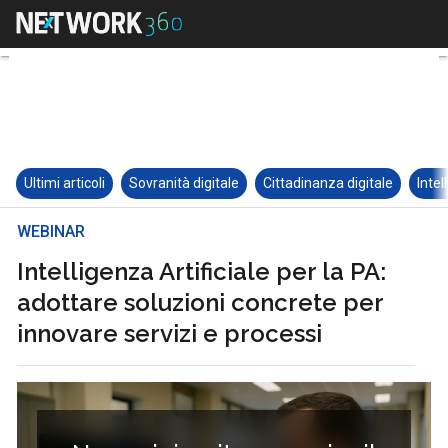
Ultimi articoli
Sovranità digitale
Cittadinanza digitale
Intel
WEBINAR
Intelligenza Artificiale per la PA:
adottare soluzioni concrete per
innovare servizi e processi