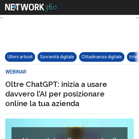
Ultimi articoli
Sovranità digitale
Cittadinanza digitale
Intel
WEBINAR
Oltre ChatGPT: inizia a usare
davvero l’AI per posizionare
online la tua azienda