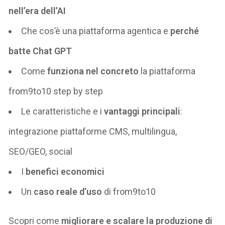
nell’era dell’AI
Che cos’è una piattaforma agentica e
perché
batte Chat GPT
Come
funziona nel concreto
la piattaforma
from9to10 step by step
Le caratteristiche e i
vantaggi principali
:
integrazione piattaforme CMS, multilingua,
SEO/GEO, social
I
benefici economici
Un
caso reale d’uso
di from9to10
Scopri come
migliorare e
scalare la produzione di