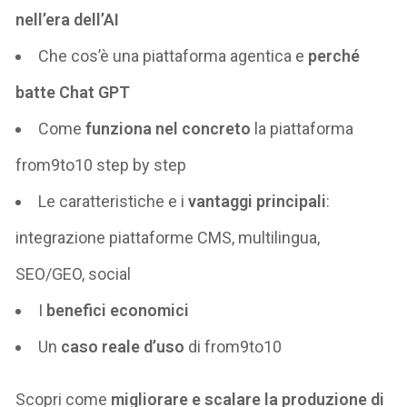
nell’era dell’AI
Che cos’è una piattaforma agentica e
perché
batte Chat GPT
Come
funziona nel concreto
la piattaforma
from9to10 step by step
Le caratteristiche e i
vantaggi principali
:
integrazione piattaforme CMS, multilingua,
SEO/GEO, social
I
benefici economici
Un
caso reale d’uso
di from9to10
Scopri come
migliorare e
scalare la produzione di