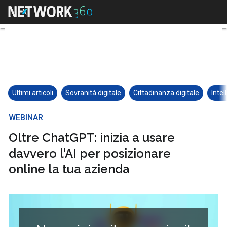
Ultimi articoli
Sovranità digitale
Cittadinanza digitale
Intel
WEBINAR
Oltre ChatGPT: inizia a usare
davvero l’AI per posizionare
online la tua azienda