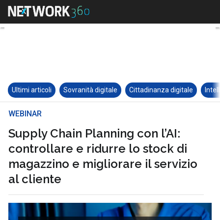
Ultimi articoli
Sovranità digitale
Cittadinanza digitale
Intel
WEBINAR
Supply Chain Planning con l’AI:
controllare e ridurre lo stock di
magazzino e migliorare il servizio
al cliente