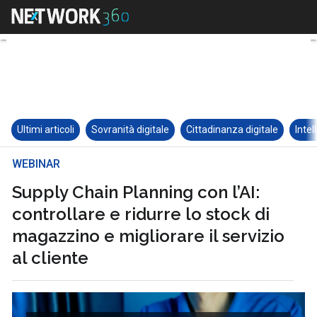
Ultimi articoli
Sovranità digitale
Cittadinanza digitale
Intel
WEBINAR
Supply Chain Planning con l’AI:
controllare e ridurre lo stock di
magazzino e migliorare il servizio
al cliente