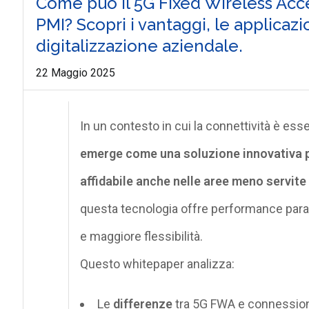
Come può il 5G Fixed Wireless Acce
PMI? Scopri i vantaggi, le applicazi
digitalizzazione aziendale.
22 Maggio 2025
In un contesto in cui la connettività è ess
emerge come una soluzione innovativa p
affidabile anche nelle aree meno servite 
questa tecnologia offre
performance parag
e maggiore flessibilità.
Questo
whitepaper
analizza:
Le
differenze
tra 5G FWA e connessioni