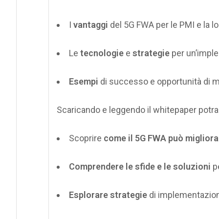
I
vantaggi
del 5G FWA per le PMI e la lo
Le
tecnologie
e
strategie
per un’impl
Esempi
di successo e opportunità di m
Scaricando e leggendo il
whitepaper
potrai
Scoprire
come il 5G FWA può migliorar
Comprendere
le sfide e le soluzioni
pe
Esplorare
strategie
di implementazion