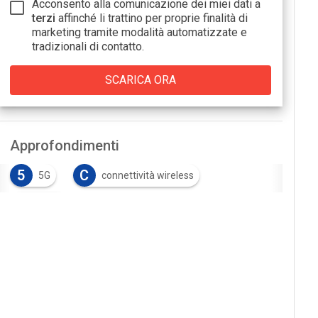
Acconsento alla comunicazione dei miei dati a
terzi
affinché li trattino per proprie finalità di
marketing tramite modalità automatizzate e
tradizionali di contatto.
Approfondimenti
5
C
5G
connettività wireless
T
Telco