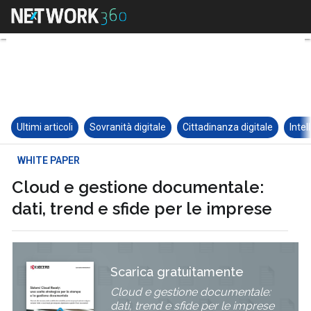
Ultimi articoli
Sovranità digitale
Cittadinanza digitale
Intel
WHITE PAPER
Cloud e gestione documentale:
dati, trend e sfide per le imprese
Scarica gratuitamente
Cloud e gestione documentale:
dati, trend e sfide per le imprese