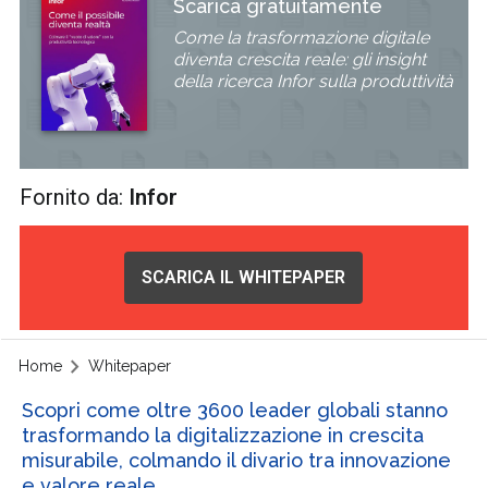
Scarica gratuitamente
Come la trasformazione digitale
diventa crescita reale: gli insight
della ricerca Infor sulla produttività
Fornito da:
Infor
SCARICA IL WHITEPAPER
Home
Whitepaper
Scopri come oltre 3600 leader globali stanno
trasformando la digitalizzazione in crescita
misurabile, colmando il divario tra innovazione
e valore reale