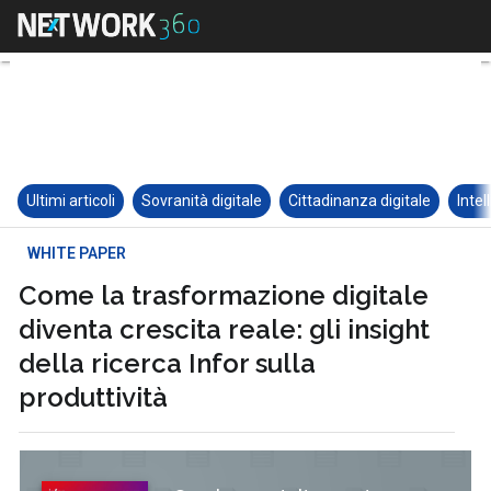
Ultimi articoli
Sovranità digitale
Cittadinanza digitale
Intel
WHITE PAPER
Come la trasformazione digitale
diventa crescita reale: gli insight
della ricerca Infor sulla
produttività