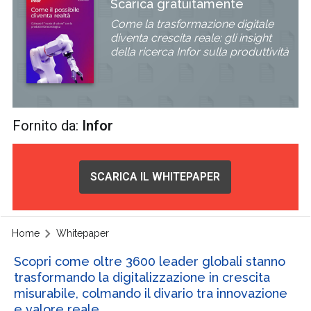
Scarica gratuitamente
Come la trasformazione digitale
diventa crescita reale: gli insight
della ricerca Infor sulla produttività
Fornito da:
Infor
SCARICA IL WHITEPAPER
Home
Whitepaper
Scopri come oltre 3600 leader globali stanno
trasformando la digitalizzazione in crescita
misurabile, colmando il divario tra innovazione
e valore reale