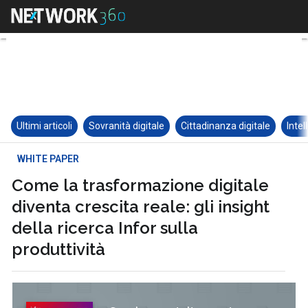
Ultimi articoli
Sovranità digitale
Cittadinanza digitale
Intel
WHITE PAPER
Come la trasformazione digitale
diventa crescita reale: gli insight
della ricerca Infor sulla
produttività