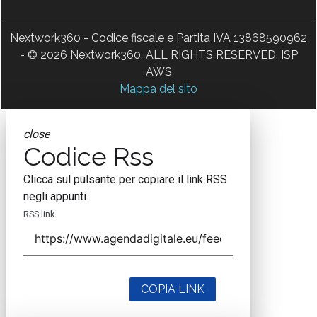
Nextwork360 - Codice fiscale e Partita IVA 13868590962
- © 2026 Nextwork360. ALL RIGHTS RESERVED. ISP
AWS
Mappa del sito
close
Codice Rss
Clicca sul pulsante per copiare il link RSS
negli appunti.
RSS link
COPIA LINK