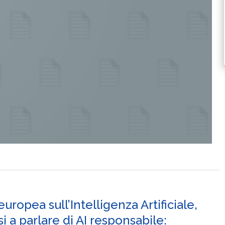
uropea sull’Intelligenza Artificiale,
i a parlare di AI responsabile: