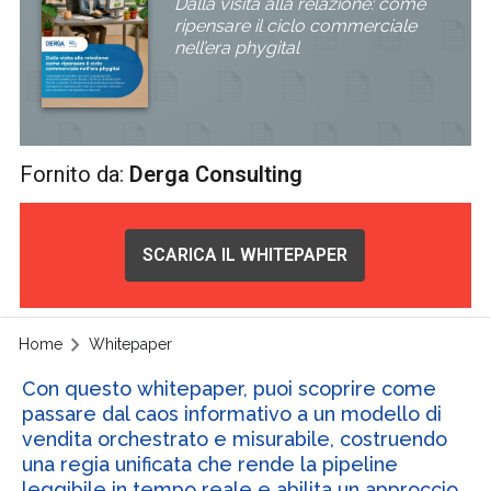
Dalla visita alla relazione: come
ripensare il ciclo commerciale
nell’era phygital
Fornito da:
Derga Consulting
SCARICA IL WHITEPAPER
Home
Whitepaper
Con questo whitepaper, puoi scoprire come
passare dal caos informativo a un modello di
vendita orchestrato e misurabile, costruendo
una regia unificata che rende la pipeline
leggibile in tempo reale e abilita un approccio