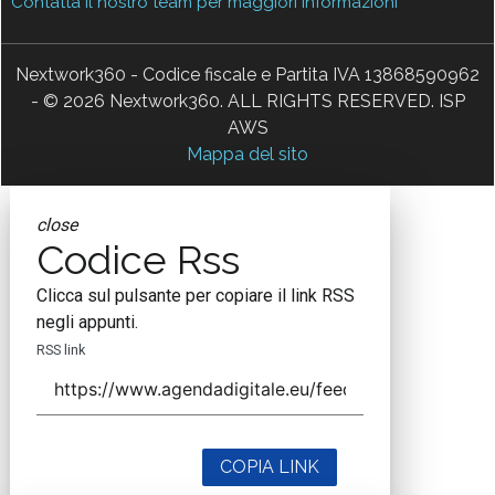
Contatta il nostro team per maggiori informazioni
Nextwork360 - Codice fiscale e Partita IVA 13868590962
- © 2026 Nextwork360. ALL RIGHTS RESERVED. ISP
AWS
Mappa del sito
close
Codice Rss
Clicca sul pulsante per copiare il link RSS
negli appunti.
RSS link
COPIA LINK