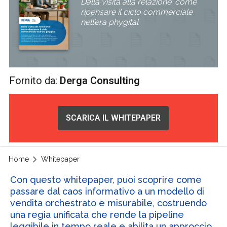
Dalla visita alla relazione: come
ripensare il ciclo commerciale
nell’era phygital
Fornito da:
Derga Consulting
SCARICA IL WHITEPAPER
Home
Whitepaper
Con questo whitepaper, puoi scoprire come
passare dal caos informativo a un modello di
vendita orchestrato e misurabile, costruendo
una regia unificata che rende la pipeline
leggibile in tempo reale e abilita un approccio