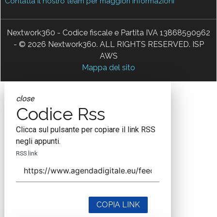
Contatta il nostro team per maggiori informazioni
Nextwork360 - Codice fiscale e Partita IVA 13868590962
- © 2026 Nextwork360. ALL RIGHTS RESERVED. ISP
AWS
Mappa del sito
close
Codice Rss
Clicca sul pulsante per copiare il link RSS
negli appunti.
RSS link
COPIA LINK