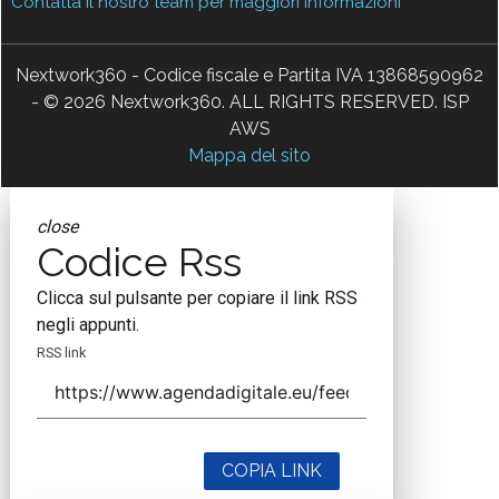
Contatta il nostro team per maggiori informazioni
Nextwork360 - Codice fiscale e Partita IVA 13868590962
- © 2026 Nextwork360. ALL RIGHTS RESERVED. ISP
AWS
Mappa del sito
close
Codice Rss
Clicca sul pulsante per copiare il link RSS
negli appunti.
RSS link
COPIA LINK