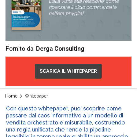
Dalla visita alla relazione: come
ripensare il ciclo commerciale
nell’era phygital
Fornito da:
Derga Consulting
SCARICA IL WHITEPAPER
Home
Whitepaper
Con questo whitepaper, puoi scoprire come
passare dal caos informativo a un modello di
vendita orchestrato e misurabile, costruendo
una regia unificata che rende la pipeline
leggibile in tempo reale e abilita un approccio