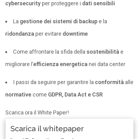
cybersecurity
per proteggere i
dati sensibili
La
gestione dei sistemi
di backup
e la
ridondanza
per evitare
downtime
Come affrontare la sfida della
sostenibilità
e
migliorare l’
efficienza energetica
nei data center
I passi da seguire per garantire la
conformità
alle
normative
come
GDPR, Data Act e CSR
Scarica
ora
il White Paper
!
Scarica il whitepaper