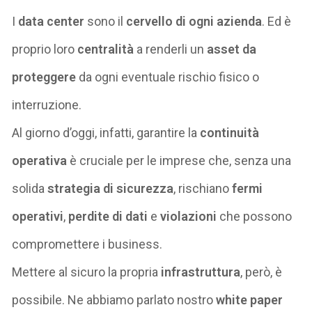
I
data center
sono il
cervello di ogni
azienda
.
Ed è
p
roprio loro
central
ità
a renderli un
asset da
proteggere
da ogni eventuale rischio fisico o
interruzione
.
Al giorno d’oggi, infatti, garantire la
continuità
operativa
è cruciale per le imprese che, senza
una
solida
strategia di sicurezza
,
rischiano
fermi
operativi
,
perdit
e
di dati
e
violazioni
che possono
compromettere
i business
.
Mettere al sicuro la propria
infrastruttura
, però, è
possibile.
Ne abbiamo parlato
nostro
white paper