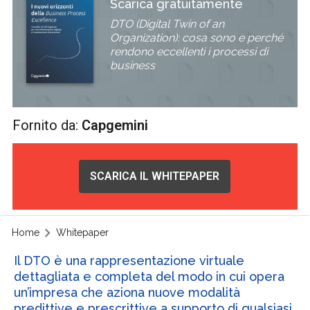
Scarica gratuitamente
DTO (Digital Twin of an
Organization): cosa sono e perché
rendono eccellenti i processi di
business
Fornito da:
Capgemini
SCARICA IL WHITEPAPER
Home
Whitepaper
Il DTO è una rappresentazione virtuale
dettagliata e completa del modo in cui opera
un’impresa che aziona nuove modalità
predittive e prescrittive a supporto di qualsiasi