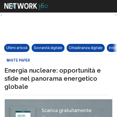
Ultimi articoli
Sovranità digitale
Cittadinanza digitale
Intel
WHITE PAPER
Energia nucleare: opportunità e
sfide nel panorama energetico
globale
Scarica gratuitamente