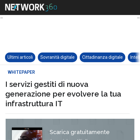
Ultimi articoli
Sovranità digitale
Cittadinanza digitale
Intel
WHITEPAPER
I servizi gestiti di nuova
generazione per evolvere la tua
infrastruttura IT
Scarica gratuitamente