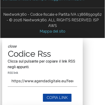
Nextwork360 - Codice fiscale e Partita IVA 13868590962
- © 2026 Nextwork360. ALL RIGHTS RESERVED. ISP
AWS
Mappa del sito
close
Codice Rss
Clicca sul pulsante per copiare il link RSS
negli appunti.
RSS link
COPIA LINK