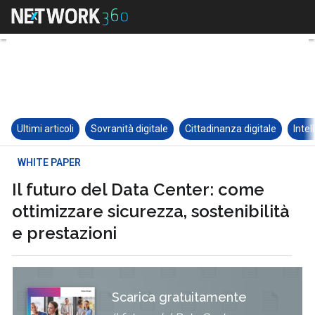
Ultimi articoli
Sovranità digitale
Cittadinanza digitale
Intel
WHITE PAPER
Il futuro del Data Center: come
ottimizzare sicurezza, sostenibilità
e prestazioni
Scarica gratuitamente