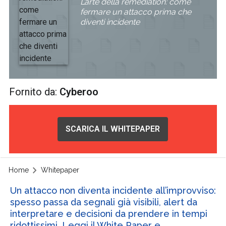
L’arte della remediation: come
fermare un attacco prima che
diventi incidente
Fornito da:
Cyberoo
SCARICA IL WHITEPAPER
Home
Whitepaper
Un attacco non diventa incidente all’improvviso:
spesso passa da segnali già visibili, alert da
interpretare e decisioni da prendere in tempi
ridottissimi. Leggi il White Paper e