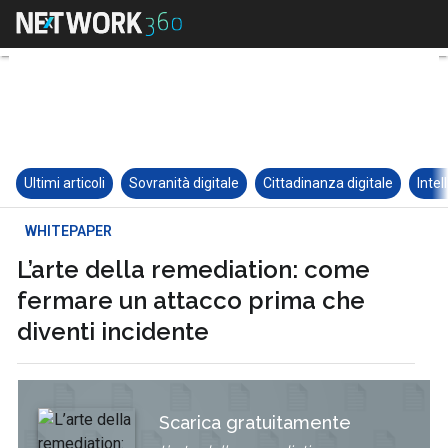
Ultimi articoli
Sovranità digitale
Cittadinanza digitale
Intel
WHITEPAPER
L’arte della remediation: come
fermare un attacco prima che
diventi incidente
Scarica gratuitamente