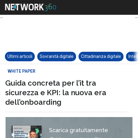
Ultimi articoli
Sovranità digitale
Cittadinanza digitale
Intel
WHITE PAPER
Guida concreta per l’it tra
sicurezza e KPI: la nuova era
dell’onboarding
Scarica gratuitamente