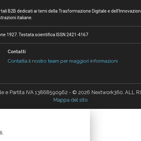
portali B2B dedicati ai temi della Trasformazione Digitale e dell’Innovazio
razioni italiane.
ione 1927. Testata scientifica ISSN 2421-4167
Contatti
Contatta il nostro team per maggiori informazioni
ale e Partita IVA 13868590962 - © 2026 Nextwork360. AL
Mappa del sito
i.