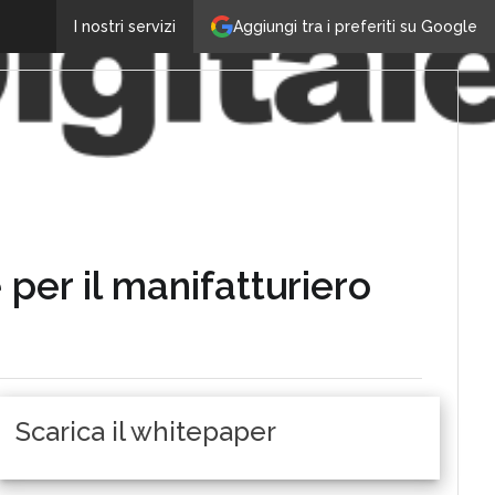
Aggiungi tra i preferiti su Google
I nostri servizi
 per il manifatturiero
Scarica il whitepaper