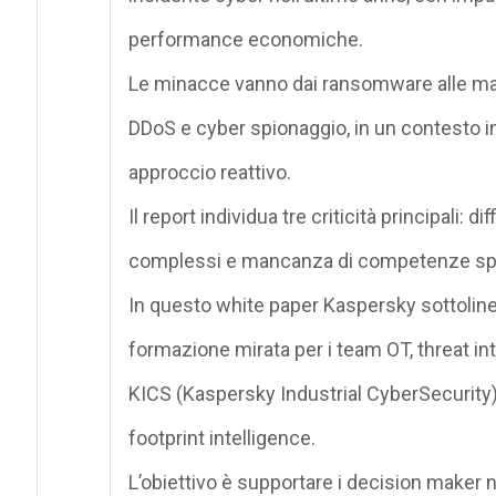
performance economiche
.
Le minacce vanno dai
ransomware
alle
ma
DDoS
e cyber spionaggio
, in un contesto 
approccio reattivo
.
Il report individua tre criticità principali:
dif
complessi e mancanza di competenze spe
In questo white paper Kaspersky sottoline
formazione mirata per
i team
OT,
threat
int
KICS (Kaspersky Industrial
CyberSecurity
footprint intelligence
.
L’obiettivo è
supportare i
decision
maker ne