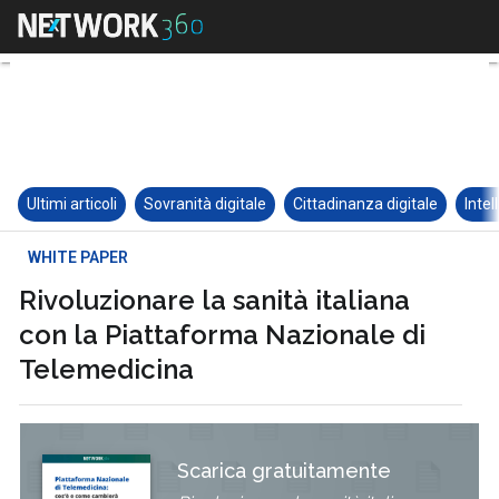
Ultimi articoli
Sovranità digitale
Cittadinanza digitale
Intel
WHITE PAPER
Rivoluzionare la sanità italiana
con la Piattaforma Nazionale di
Telemedicina
Scarica gratuitamente