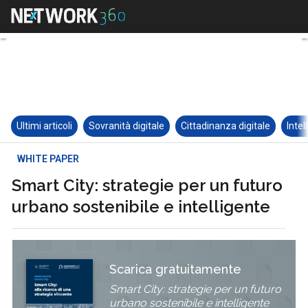
Ultimi articoli
Sovranità digitale
Cittadinanza digitale
Intel
WHITE PAPER
Smart City: strategie per un futuro
urbano sostenibile e intelligente
Scarica gratuitamente
Smart City: strategie per un futuro
urbano sostenibile e intelligente