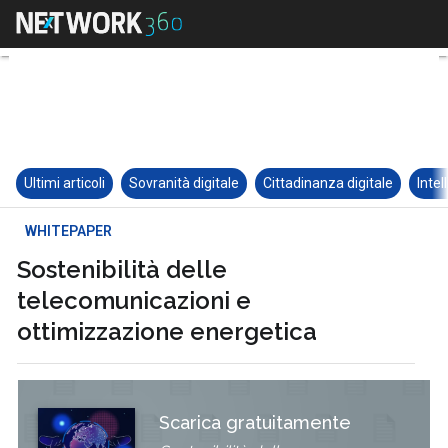
Ultimi articoli
Sovranità digitale
Cittadinanza digitale
Intel
WHITEPAPER
Sostenibilità delle
telecomunicazioni e
ottimizzazione energetica
Scarica gratuitamente