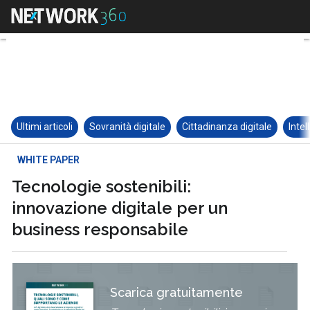
Ultimi articoli
Sovranità digitale
Cittadinanza digitale
Intel
WHITE PAPER
Tecnologie sostenibili:
innovazione digitale per un
business responsabile
Scarica gratuitamente