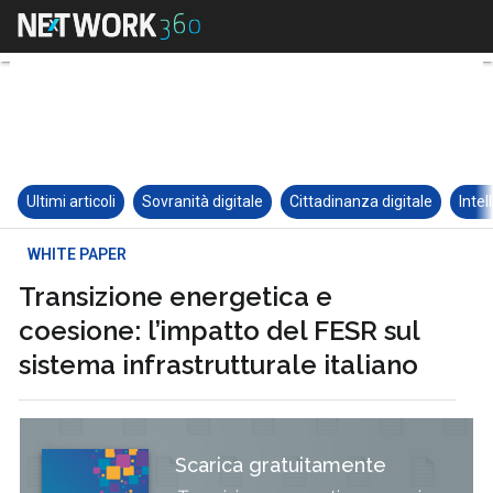
Ultimi articoli
Sovranità digitale
Cittadinanza digitale
Intel
WHITE PAPER
Transizione energetica e
coesione: l’impatto del FESR sul
sistema infrastrutturale italiano
Scarica gratuitamente