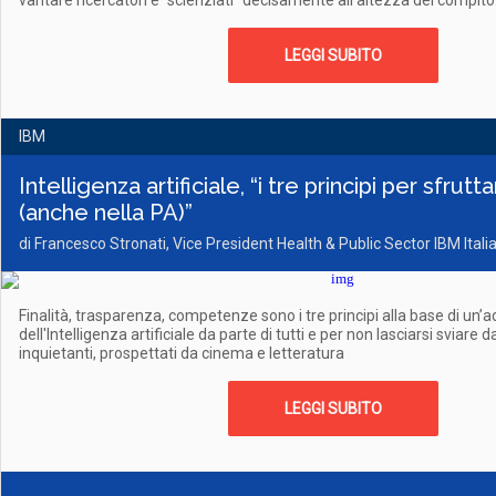
vantare ricercatori e “scienziati” decisamente all’altezza del compito
LEGGI SUBITO
IBM
Intelligenza artificiale, “i tre principi per sfrutt
(anche nella PA)”
di Francesco Stronati, Vice President Health & Public Sector IBM Itali
Finalità, trasparenza, competenze sono i tre principi alla base di un
dell'Intelligenza artificiale da parte di tutti e per non lasciarsi sviare 
inquietanti, prospettati da cinema e letteratura
LEGGI SUBITO